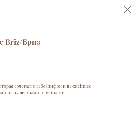
е Briz/Бриз
торая сочетает в себе шифон и нежнейшее
ами и спущенными плечиками