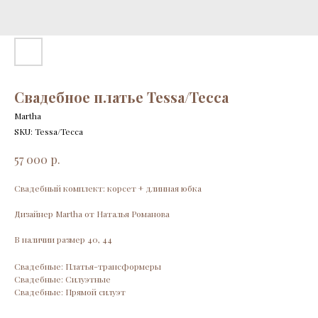
Свадебное платье Tessa/Тесса
Martha
SKU:
Tessa/Тесса
р.
57 000
Свадебный комплект: корсет + длинная юбка
Дизайнер Martha от Наталья Романова
В наличии размер 40, 44
Свадебные: Платья-трансформеры
Свадебные: Силуэтные
Свадебные: Прямой силуэт