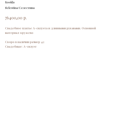
Kookla
Selestina/Селестина
р.
76400,00
Свадебное платье А-силуэта и длинными рукавами. Основной
материал: кружево
Скоро в наличии размер 42
Свадебные: А-силуэт