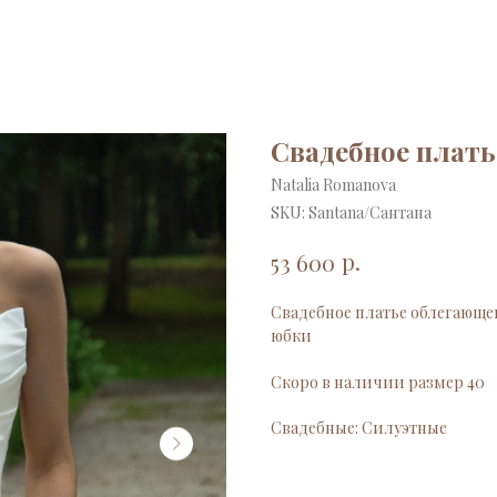
Свадебное плать
Natalia Romanova
SKU:
Santana/Сантана
р.
53 600
Свадебное платье облегающег
юбки
Скоро в наличии размер 40
Свадебные: Силуэтные