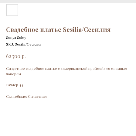
Свадебное платье Sesilia/Сесилия
Sonya Soley
SKU:
Sesilia/Сесилия
р.
62 700
Силуэтное свадебное платье с «американской проймой» со съемным
чокером
Размер 44
Свадебные: Силуэтные