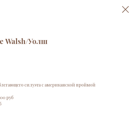
е Walsh/Уолш
облегающего силуэта с американской проймой
000 руб
б